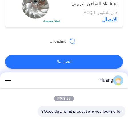
Martine الشاحن التربيني
سلسلة RH
قابل للتفاوض MOQ:1
الاتصال
loading...
اتصل بنا!
Huang
فئات شعبية
جميع
3:55 PM
أجزاء شاحن توربيني
شاحن توربيني ABB
بحري
Good day, what product are you looking for?
IHI MAN شاحن
ميتسوبيشي MET