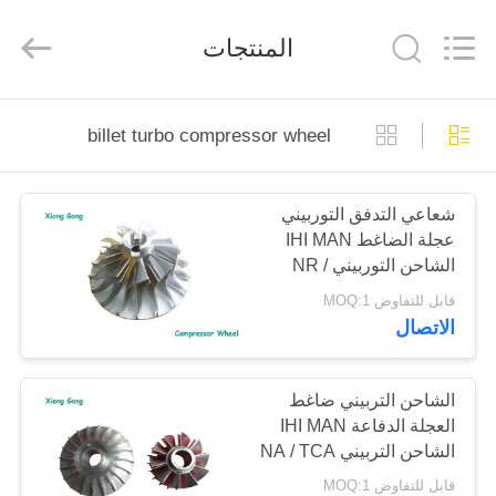
Xionggong
Mechanical
&
المنتجات
Electrical
Co.,
Ltd..
All
Rights
منزل،
Reserved.
billet turbo compressor wheel
بيت
شعاعي التدفق التوربيني
منتجات
عجلة الضاغط IHI MAN
الشاحن التوربيني NR /
معلومات
TCR
قابل للتفاوض MOQ:1
الاتصال
عنا
جولة
الشاحن التربيني ضاغط
العجلة الدفاعة IHI MAN
في
الشاحن التربيني NA / TCA
المعمل
قابل للتفاوض MOQ:1