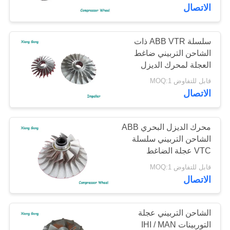
الاتصال
مراقبة
الجودة
سلسلة ABB VTR ذات
الشاحن التربيني ضاغط
العجلة لمحرك الديزل
اتصل
للسفن
قابل للتفاوض MOQ:1
بنا
الاتصال
أخبار
محرك الديزل البحري ABB
الشاحن التربيني سلسلة
VTC عجلة الضاغط
خريطة
قابل للتفاوض MOQ:1
الموقع
الاتصال
PRIVACY
الشاحن التربيني عجلة
POLICY
التوربينات IHI / MAN