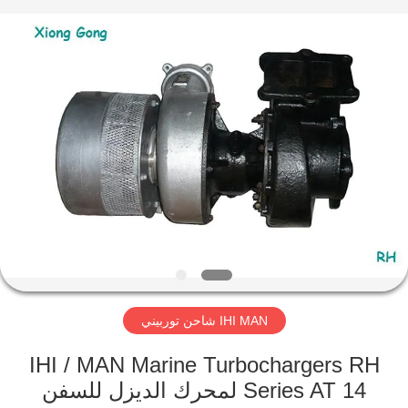
Xionggong
Mechanical
&
Electrical
Co.,
Ltd..
All
Rights
منزل،
Reserved.
بيت
منتجات
معلومات
عنا
IHI MAN شاحن توربيني
جولة
في
IHI / MAN Marine Turbochargers RH
Series AT 14 لمحرك الديزل للسفن
المعمل