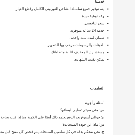
خدمتنا
يتم توفير جميع سلسلة الشاحن التوربيني الكامل وقطع الغيار.
وعد نوعية جيدة.
سعر تنافسى.
خدمة 24 ساعة متوفرة.
ضمان لمده سنه واحده .
العينات والرسومات مرحب بها للتطوير.
مستشارك المحترف لتلبية متطلباتك.
يمكن تقديم الشهادة.
التعليمات
أسئلة و أجوبة
س: متى سيتم تسليم البضائع؟
ج: حوالي أسبوع بعد الدفع.يعتمد ذلك أيضًا على الكمية وما إذا كنت بحاجة 
س: ماذا عن جودة المنتجات؟
ج: نحن نتحكم بدقة في كل تفاصيل المنتجات.يتم فحص كل منتج قبل مغاد