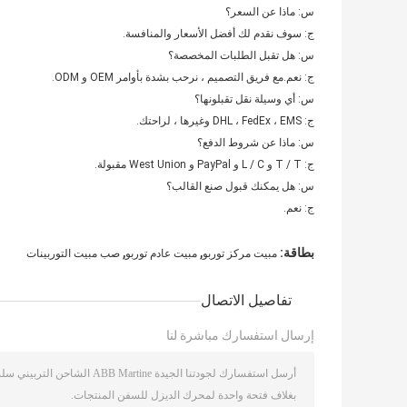
س: ماذا عن السعر؟
ج: سوف نقدم لك أفضل الأسعار والمنافسة.
س: هل تقبل الطلبات المخصصة؟
ج: نعم.مع فريق التصميم ، نرحب بشدة بأوامر OEM و ODM.
س: أي وسيلة نقل تقبلونها؟
ج: DHL ، FedEx ، EMS وغيرها ، لراحتك.
س: ماذا عن شروط الدفع؟
ج: T / T و L / C و PayPal و West Union مقبولة.
س: هل يمكنك قبول صنع القالب؟
ج: نعم.
,
,
بطاقة:
مبيت مركز توربو
مبيت عادم توربو
صب مبيت التوربينات
تفاصيل الاتصال
إرسال استفسارك مباشرة لنا