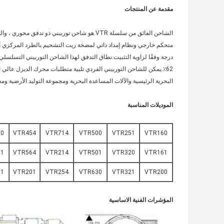
مقدمة عن المنتجات
الشاحن الفائق من سلسلة VTR هو شاحن توربيني 
البحرية الرئيسية والآلات المساعدة البحرية ومجموعة التوليد الأرضية ومج
الموديلات المناسبة
0
VTR454
VTR714
VTR500
VTR251
VTR160
1
VTR564
VTR214
VTR501
VTR320
VTR161
1
VTR201
VTR254
VTR630
VTR321
VTR200
المؤشرات الفنية الاساسية