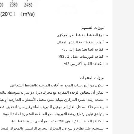
ميزات التصميم
نوع الضاغط: ضاغط طرد مركزي
ألواح الضغط: نوع الناشر المغلف
كفاءة الضاغط: تصل إلى 80٪
كفاءة التوربينات: تصل إلى 82٪
الكفاءة الكلية: أكثر من 62٪
ميزات المنتجات
يتكون من التوربينات المحورية أحادية المرحلة والضاغط الشعاعي
يمكن أن تتطابق الوحدة المفردة مع محرك ديزل ذو سرعة متوسطة ثنائية وأربعة أشواط 
مضخة زيت الطرد المركزي بنهاية عمود محمل الأسطوانة الخارجية أو هيك
ينقسم غلاف مدخل الغاز إلى نوعين للتبريد بالماء وغير مبرد لتحقيق
يتوافق تباين ارتفاع ريشة التوربينات مع المنطقة المتغيرة لحلقة الفوهة
الكفاءة الكلية لـ T / C هي 58٪ -62٪ ، مع أقصى نسبة ضغط 4.0
يستخدم على نطاق واسع في المحرك البحري الرئيسي والمحرك المساعد