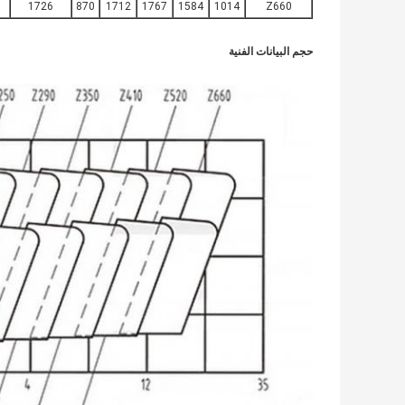
1726
870
1712
1767
1584
1014
Z660
حجم البيانات الفنية