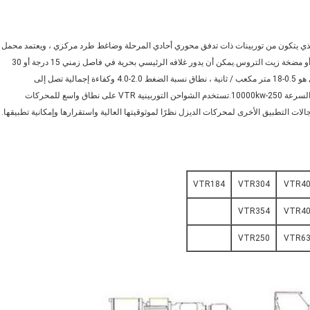
ذو تدفق محوري ، والذي يتكون من توربينات ذات تدفق محوري أحادي المرحلة وضاغط طرد مركزي ، ويعتمد محمل
متحكم خارجي ونظام إمداد ذاتي لمضخة زيت التشحيم بالطرد المركزي أو مضخة زيت التروس.يمكن أن يدور غلافه الرئيسي بحرية في فاصل زمني 15 درجة أو 30
درجة وفقًا لزاوية التثبيت.نطاق التدفق لهذا الشاحن التوربيني التسلسلي هو 0.5-18 متر مكعب / ثانية ، نطاق نسبة الضغط 2.0-4.0 وكفاءة إجمالية تصل إلى
62٪.يمكن للشاحن التوربيني الفردي تلبية متطلبات محرك الديزل عالي السرعة 250-10000kw.تستخدم الشواحن التوربينية VTR على نطاق واسع للمحركات
الات التطبيق الأخرى لمحركات الديزل نظرًا لموثوقيتها العالية واستقرارها وإمكانية تطبيقها.
VTR184
VTR304
VTR40
VTR354
VTR40
VTR250
VTR63