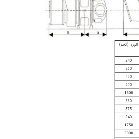
الوزن (كجم)
240
260
450
900
1600
360
575
840
1750
3300