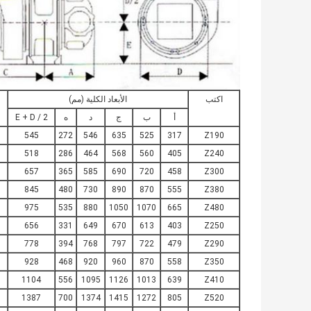
اكتب
الأبعاد الكلية (مم)
أ
ب
ج
د
ه
E + D / 2
545
272
546
635
525
317
Z190
518
286
464
568
560
405
Z240
657
365
585
690
720
458
Z300
845
480
730
890
870
555
Z380
975
535
880
1050
1070
665
Z480
656
331
649
670
613
403
Z250
778
394
768
797
722
479
Z290
928
468
920
960
870
558
Z350
1104
556
1095
1126
1013
639
Z410
1387
700
1374
1415
1272
805
Z520