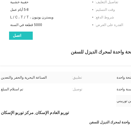
تفاصيل التغليف:
حقيبة خشبية
وقت التسليم:
5-8 أيام عمل
شروط الدفع:
ويسترن يونيون ، L / C ، T / T
القدرة على العرض:
5000 قطعة في السنة
اتصل
تحة واحدة
تطبيق:
الصناعة البحرية والحفر والتعدين
نة واحدة
توصيل:
تم استلام المبلغ
توربو العادم الإسكان
مركز توربو الإسكان
,