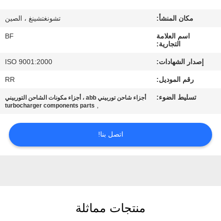
مكان المنشأ:
تشونغتشينغ ، الصين
مراقبة
اسم العلامة
BF
الجودة
التجارية:
إصدار الشهادات:
ISO 9001:2000
اتصل
رقم الموديل:
RR
بنا
تسليط الضوء:
أجزاء شاحن توربيني abb ، أجزاء مكونات الشاحن التوربيني
,
turbocharger components parts
أخبار
اتصل بنا!
خريطة
الموقع
PRIVACY
منتجات مماثلة
POLICY