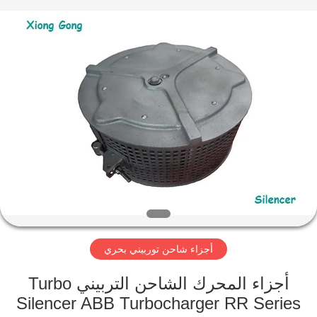
Xionggong
Mechanical
&
Electrical
Co.,
Ltd..
All
Rights
منزل،
Reserved.
بيت
منتجات
معلومات
عنا
أجزاء شاحن توربيني بحري
جولة
في
أجزاء المحرك الشاحن التربيني Turbo
Silencer ABB Turbocharger RR Series
المعمل