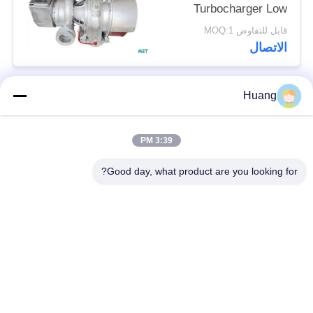
Turbocharger Low
Noise Silencer
قابل للتفاوض MOQ:1
الاتصال
Huang
فئات شعبية
جميع
3:39 PM
أجزاء شاحن توربيني
شاحن توربيني ABB
بحري
Good day, what product are you looking for?
IHI MAN شاحن
ميتسوبيشي MET
توربيني
شاحن توربيني
مبيت محمل الشاحن
رمح الشاحن التربيني
التربيني