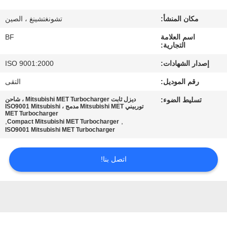
مكان المنشأ:
تشونغتشينغ ، الصين
مراقبة
اسم العلامة
BF
الجودة
التجارية:
إصدار الشهادات:
ISO 9001:2000
اتصل
رقم الموديل:
التقى
بنا
تسليط الضوء:
ديزل ثابت Mitsubishi MET Turbocharger ، شاحن
توربيني Mitsubishi MET مدمج ، ISO9001 Mitsubishi
MET Turbocharger
أخبار
,
,
Compact Mitsubishi MET Turbocharger
ISO9001 Mitsubishi MET Turbocharger
خريطة
اتصل بنا!
الموقع
PRIVACY
POLICY