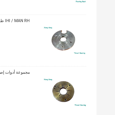
IHI / MAN RH طقم إصلاح محمل الدفع توربو لشاحن توربيني لشحن محرك الديزل