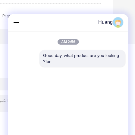
<
Page 1 of 2
Huang
2:56 AM
Good day, what product are you looking 
for?
ترك رسالة