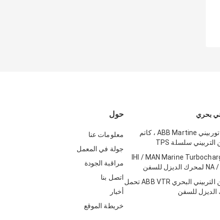
حول
ني بحري
أجزاء شاحن توربيني ABB Martine ، كاتم
معلومات عنا
تربيني سلسلة TPS
جولة في المعمل
IHI / MAN Marine Turbochar
مراقبة الجودة
يزل للسفن
اتصل بنا
أجزاء الشاحن التربيني البحري ABB VTR تحمل
الديزل للسفن
أخبار
خريطة الموقع