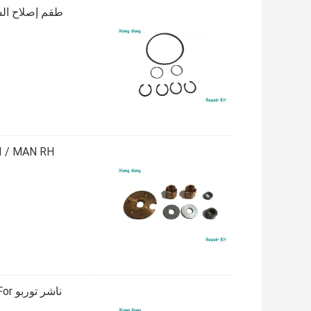
IHI / MAN RH طقم إصلاح الشاحن التربيني / قطع غيار شاحن 
ناش