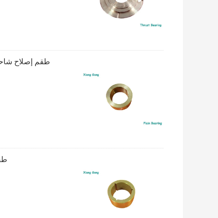
طقم إصلاح شاحن توربيني عادي 
طقم إ