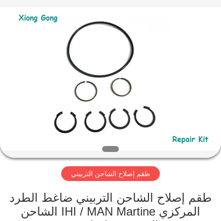
Xionggong
Mechanical
&
Electrical
Co.,
Ltd..
All
Rights
منزل،
Reserved.
بيت
منتجات
معلومات
عنا
طقم إصلاح الشاحن التربيني
جولة
في
طقم إصلاح الشاحن التربيني ضاغط الطرد
المركزي IHI / MAN Martine الشاحن
المعمل