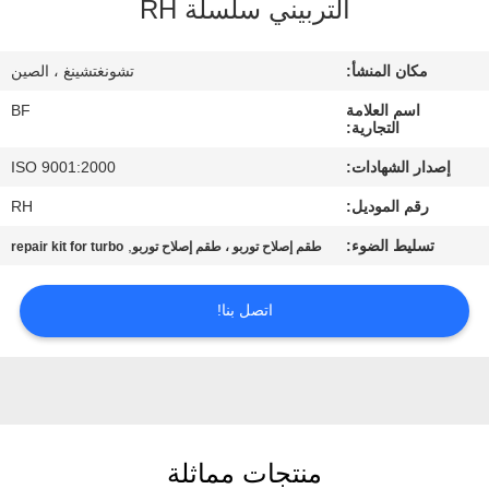
التربيني سلسلة RH
مراقبة
مكان المنشأ:
تشونغتشينغ ، الصين
الجودة
اسم العلامة
BF
التجارية:
اتصل
إصدار الشهادات:
ISO 9001:2000
بنا
رقم الموديل:
RH
تسليط الضوء:
,
طقم إصلاح توربو ، طقم إصلاح توربو
repair kit for turbo
أخبار
اتصل بنا!
خريطة
الموقع
PRIVACY
منتجات مماثلة
POLICY