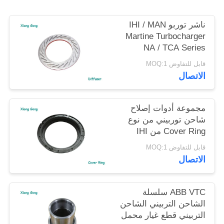
ناشر توربو IHI / MAN
Martine Turbocharger
NA / TCA Series
Repair Kit For Turbo
قابل للتفاوض MOQ:1
الاتصال
مجموعة أدوات إصلاح
شاحن توربيني من نوع
Cover Ring من IHI
MAN سلسلة NA / TCA
قابل للتفاوض MOQ:1
الاتصال
ABB VTC سلسلة
الشاحن التربيني الشاحن
التربيني قطع غيار محمل